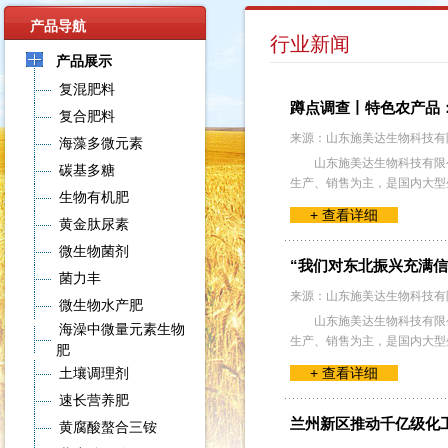
产品导航
行业新闻
产品展示
复混肥料
蹲点调查丨特色农产品：
复合肥料
来源：山东施美达生物科技有
海藻多微元素
山东施美达生物科技有限公
碳基多糖
生产、销售为主，是国内大型
生物有机肥
+ 查看详细
黄金肽尿素
微生物菌剂
“我们对东北振兴充满
菌力丰
来源：山东施美达生物科技有
微生物水产肥
山东施美达生物科技有限公
海澡中微量元素生物
生产、销售为主，是国内大型
肥
土壤调理剂
+ 查看详细
速长营养肥
兰州新区推动千亿级化
黄腐酸螯合三铵