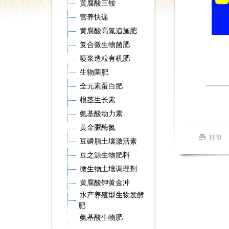
黄腐酸三铵
营养快递
黄腐酸高氮追施肥
复合微生物菌肥
喷浆造粒有机肥
生物菌肥
全元素蛋白肥
根茎生长素
氨基酸动力素
黄金脲酶氮
打印
豆磷脂土壤激活素
豆之源生物肥料
微生物土壤调理剂
黄腐酸钾黄金冲
水产养殖型生物发酵
肥
氨基酸生物肥