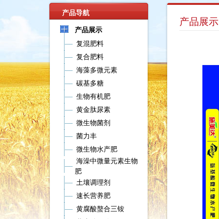
产品导航
产品展示
产品展示
复混肥料
复合肥料
海藻多微元素
碳基多糖
生物有机肥
黄金肽尿素
微生物菌剂
菌力丰
微生物水产肥
海澡中微量元素生物
肥
土壤调理剂
速长营养肥
黄腐酸螯合三铵