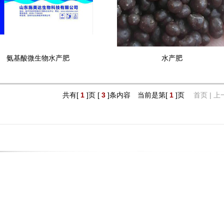
氨基酸微生物水产肥
水产肥
共有[
1
]页 [
3
]条内容 当前是第[
1
]页
首页 | 上